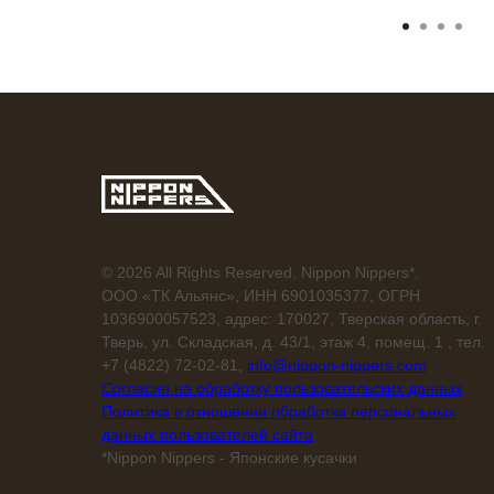
© 2026 All Rights Reserved. Nippon Nippers*.
ООО «ТК Альянс», ИНН 6901035377, ОГРН
1036900057523, адрес: 170027, Тверская область, г.
Тверь, ул. Складская, д. 43/1, этаж 4, помещ. 1 , тел.
+7 (4822) 72-02-81,
info@nippon-nippers.com
Согласие на обработку пользовательских данных
Политика в отношении обработки персональных
данных пользователей сайта
*Nippon Nippers - Японские кусачки