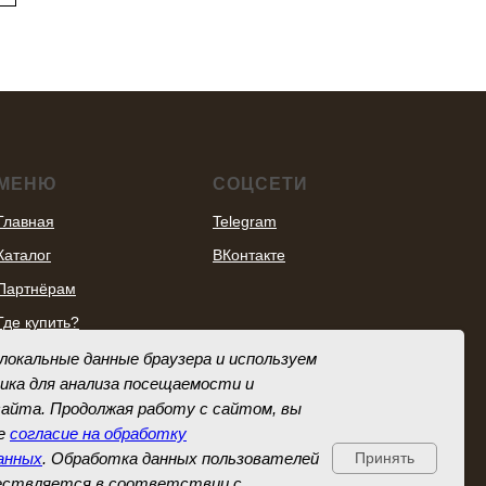
МЕНЮ
СОЦСЕТИ
Главная
Telegram
Каталог
ВКонтакте
Партнёрам
Где купить?
Скачать брошюру
окальные данные браузера и используем
(PDF):
РУС
ENG
ика для анализа посещаемости и
айта. Продолжая работу с сайтом, вы
Скачать фото товаров
ое
согласие на обработку
анных
. Обработка данных пользователей
Принять
ествляется в соответствии с