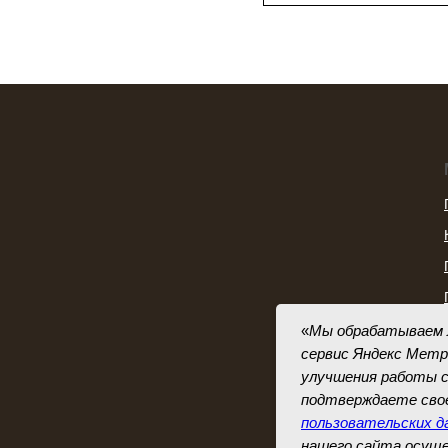
«
Мы обрабатываем л
сервис Яндекс Метр
улучшения работы с
подтверждаете св
пользовательских д
нашего сайта осущ