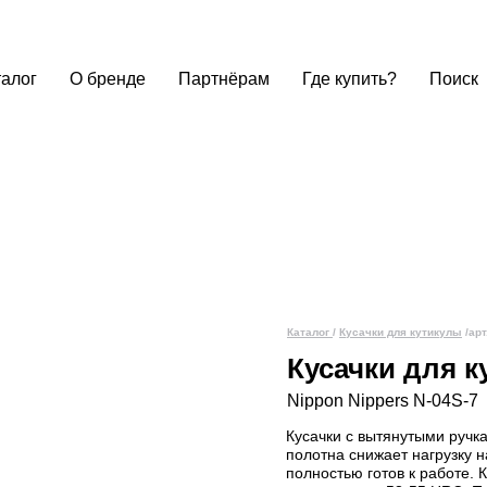
талог
О бренде
Партнёрам
Где купить?
Поиск
Каталог
/
Кусачки для кутикулы
/арт
Кусачки для 
Nippon Nippers N-04S-7
Кусачки с вытянутыми ручк
полотна снижает нагрузку н
полностью готов к работе.