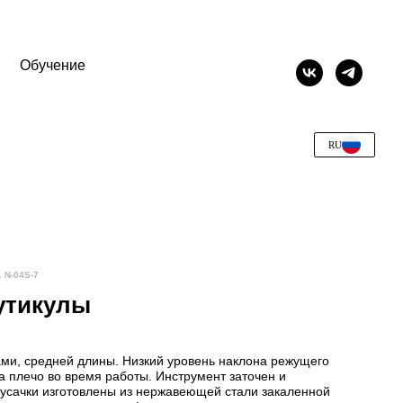
Обучение
RU
. N-04S-7
кутикулы
ами, средней длины. Низкий уровень наклона режущего
а плечо во время работы. Инструмент заточен и
 Кусачки изготовлены из нержавеющей стали закаленной