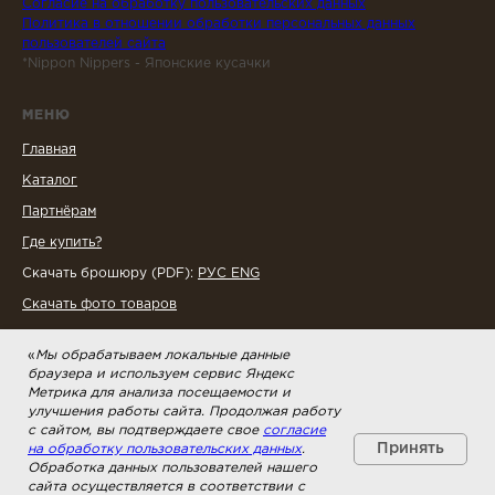
Согласие на обработку пользовательских данных
Политика в отношении обработки персональных данных
пользователей сайта
*Nippon Nippers - Японские кусачки
МЕНЮ
Главная
Каталог
Партнёрам
Где купить?
Скачать брошюру (PDF):
РУС
ENG
Скачать фото товаров
«
Мы обрабатываем локальные данные
СОЦСЕТИ
браузера и используем сервис Яндекс
Telegram
Метрика для анализа посещаемости и
улучшения работы сайта. Продолжая работу
ВКонтакте
с сайтом, вы подтверждаете свое
согласие
Принять
на обработку пользовательских данных
.
Обработка данных пользователей нашего
сайта осуществляется в соответствии с