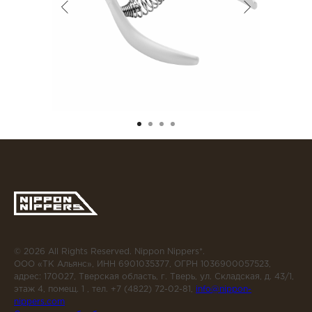
© 2026 All Rights Reserved. Nippon Nippers*.
ООО «ТК Альянс», ИНН 6901035377, ОГРН 1036900057523,
адрес: 170027, Тверская область, г. Тверь, ул. Складская, д. 43/1,
этаж 4, помещ. 1 , тел. +7 (4822) 72-02-81,
info@nippon-
nippers.com