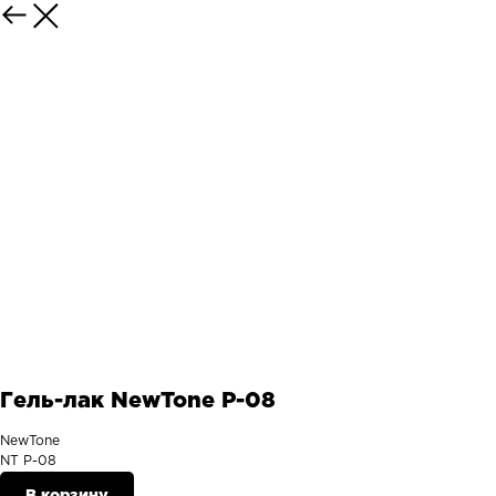
Назад
Гель-лак NewTone P-08
NewTone
NT P-08
В корзину