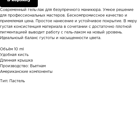
Современный гель-лак для безупречного маникюра. Умное решение
для профессиональных мастеров. Бескомпромиссное качество и
приемлемая цена. Простое нанесение и устойчивое покрытие. В меру
густая консистенция материала в сочетании с достаточно плотной
пигментацией выводит работу с гель-лаком на новый уровень.
Идеальноый баланс густоты и насыщенности цвета.
Объём 10 ml
Удобная кисть
Длинная крышка
Производство: Вьетнам
Американские компоненты
Тип: Пастель