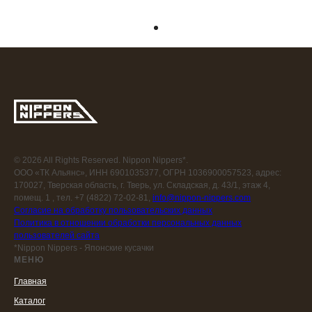
© 2026 All Rights Reserved. Nippon Nippers*.
ООО «ТК Альянс», ИНН 6901035377, ОГРН 1036900057523, адрес:
170027, Тверская область, г. Тверь, ул. Складская, д. 43/1, этаж 4,
помещ. 1 , тел. +7 (4822) 72-02-81,
info@nippon-nippers.com
Согласие на обработку пользовательских данных
Политика в отношении обработки персональных данных
пользователей сайта
*Nippon Nippers - Японские кусачки
МЕНЮ
Главная
Каталог