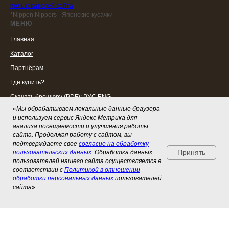
пользователей сайта
*Nippon Nippers - Японские кусачки
МЕНЮ
Главная
Каталог
Партнёрам
Где купить?
Скачать брошюру (PDF):
РУС
ENG
«
Мы обрабатываем локальные данные браузера
Скачать фото товаров
и используем сервис Яндекс Метрика для
СОЦСЕТИ
анализа посещаемости и улучшения работы
сайта. Продолжая работу с сайтом, вы
Telegram
подтверждаете свое
согласие на обработку
ВКонтакте
Принять
пользовательских данных
. Обработка данных
пользователей нашего сайта осуществляется в
соответствии с
Политикой в отношении
обработки персональных данных
пользователей
сайта
»