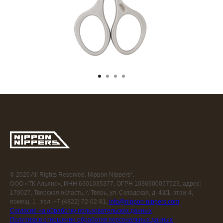
© 2026 All Rights Reserved. Nippon Nippers*.
ООО «ТК Альянс», ИНН 6901035377, ОГРН 1036900057523, адрес:
170027, Тверская область, г. Тверь, ул. Складская, д. 43/1, этаж 4,
помещ. 1 , тел. +7 (4822) 72-02-81,
info@nippon-nippers.com
Согласие на обработку пользовательских данных
Политика в отношении обработки персональных данных