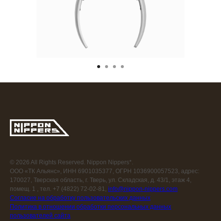
© 2026 All Rights Reserved. Nippon Nippers*.
ООО «ТК Альянс», ИНН 6901035377, ОГРН 1036900057523, адрес:
170027, Тверская область, г. Тверь, ул. Складская, д. 43/1, этаж 4,
помещ. 1 , тел. +7 (4822) 72-02-81,
info@nippon-nippers.com
Согласие на обработку пользовательских данных
Политика в отношении обработки персональных данных
пользователей сайта