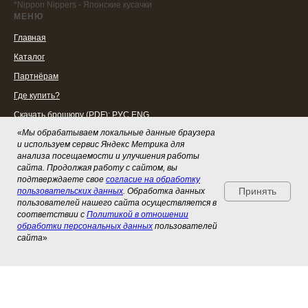
*Nippon Nippers - Японские кусачки
МЕНЮ
Главная
Каталог
Партнёрам
Где купить?
Скачать брошюру (PDF):
РУС
ENG
«
Мы обрабатываем локальные данные браузера
Скачать фото товаров
и используем сервис Яндекс Метрика для
СОЦСЕТИ
анализа посещаемости и улучшения работы
Telegram
сайта. Продолжая работу с сайтом, вы
подтверждаете свое
согласие на обработку
ВКонтакте
Принять
пользовательских данных
. Обработка данных
пользователей нашего сайта осуществляется в
соответствии с
Политикой в отношении
обработки персональных данных
пользователей
сайта
»