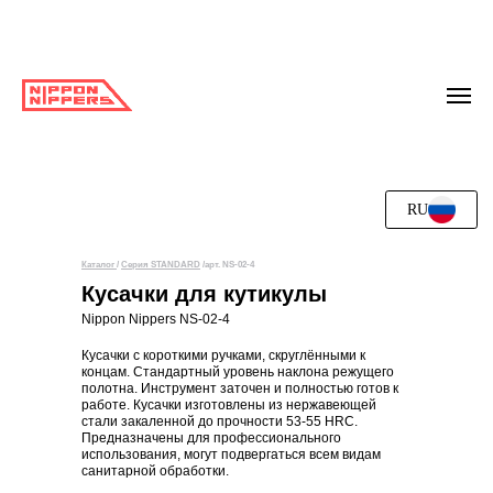
RU
Каталог
/
Серия STANDARD
/арт. NS-02-4
Кусачки для кутикулы
Nippon Nippers NS-02-4
Кусачки с короткими ручками, скруглёнными к
концам. Стандартный уровень наклона режущего
полотна. Инструмент заточен и полностью готов к
работе. Кусачки изготовлены из нержавеющей
стали закаленной до прочности 53-55 HRC.
Предназначены для профессионального
использования, могут подвергаться всем видам
санитарной обработки.