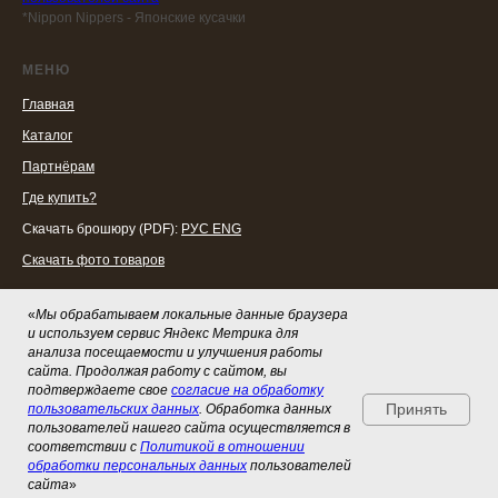
*Nippon Nippers - Японские кусачки
МЕНЮ
Главная
Каталог
Партнёрам
Где купить?
Скачать брошюру (PDF):
РУС
ENG
Скачать фото товаров
СОЦСЕТИ
«
Мы обрабатываем локальные данные браузера
и используем сервис Яндекс Метрика для
Telegram
анализа посещаемости и улучшения работы
сайта. Продолжая работу с сайтом, вы
ВКонтакте
подтверждаете свое
согласие на обработку
Принять
пользовательских данных
. Обработка данных
пользователей нашего сайта осуществляется в
соответствии с
Политикой в отношении
обработки персональных данных
пользователей
сайта
»