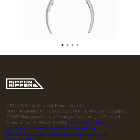
© 2026 All Rights Reserved. Nippon Nippers*.
ООО «ТК Альянс», ИНН 6901035377, ОГРН 1036900057523, адрес:
170027, Тверская область, г. Тверь, ул. Складская, д. 43/1, этаж 4,
помещ. 1 , тел. +7 (4822) 72-02-81,
info@nippon-nippers.com
Согласие на обработку пользовательских данных
Политика в отношении обработки персональных данных
пользователей сайта